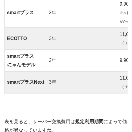
9,90
smartプラス
2年
※木目
がかか
11,0
ECOTTO
3年
（＋出
smartプラス
2年
9,90
にゃんモデル
11,0
smartプラスNext
3年
（＋出
表を見ると、サーバー交換費用は
規定利用期間
によって価
格が異なっていますね。