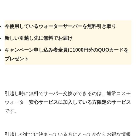
普通に使っていて生じた不具合は
無料交換の対象
今使用しているウォーターサーバーを無料引き取り
新しい引越し先に無料でお届け
キャンペーン申し込み者全員に1000円分のQUOカードを
プレゼント
「故意に」壊してしまった場合は、コスモ
ウォーター安心サービスに加入していても
補償の対象外
となるので注意が必要です。
引越し時に無料でサーバー交換ができるのは、通常コスモ
ウォーター
安心サービスに加入している方限定のサービス
です。
引越しがすでに決まっている方にとってかなりお得な情報