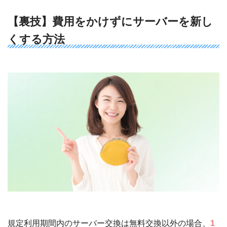
に問題はないのか？
【裏技】費用をかけずにサーバーを新し
くする方法
コスモウォーターで取り扱う機種の
耐久年
数は、5〜7年
です。
お客様サービ
スセンター
サーバー本体に備わっているクリーンシス
テムと、ボトル差し込み口や出水口などの
簡単なお掃除で安全に利用できます。
規定利用期間内のサーバー交換は無料交換以外の場合、
1