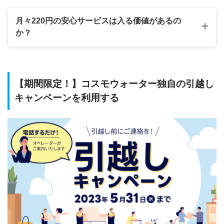
月々220円の安心サービスは入る価値があるの
か？
【期間限定！】コスモウォーター独自の引越し
キャンペーンを利用する
コスモウォーター
【機
安心サービス（ひと月220円）
サー