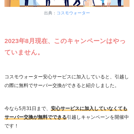
規定利用期間2年
1年間支払った場合：
出典：
コスモウォーター
・smartプラス
2,640円
9,9
・smartプラス
2年間支払った場合：
※木目
にゃんモデル
5,280円
2023年8月現在、このキャンペーンはやっ
規定利用期間3年
11,
ていません。
・ECOTTO
同上
＋2
・smartプラスNext
コスモウォーター安心サービスに加入していると、引越し
の際に無料でサーバー交換ができると紹介しました。
コスモウォーター安心
サービスに加入していたほうが圧倒的に安く済ませられま
今なら5月31日まで、
安心サービスに加入していなくても
す
サーバー交換が無料でできる
引越しキャンペーンを開催中
です！