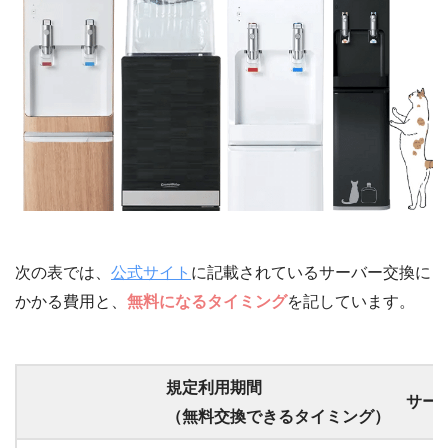
次の表では、
公式サイト
に記載されているサーバー交換に
かかる費用と、
無料になるタイミング
を記しています。
規定利用期間
サー
（無料交換できるタイミング）