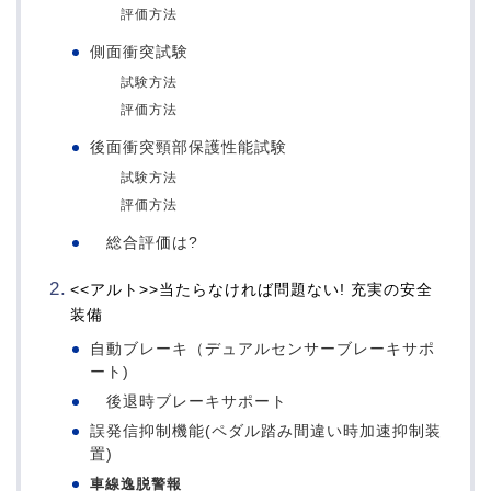
評価方法
側面衝突試験
試験方法
評価方法
後面衝突頸部保護性能試験
試験方法
評価方法
総合評価は?
<<アルト>>当たらなければ問題ない! 充実の安全
装備
自動ブレーキ（デュアルセンサーブレーキサポ
ート)
後退時ブレーキサポート
誤発信抑制機能(ペダル踏み間違い時加速抑制装
置)
車線逸脱警報