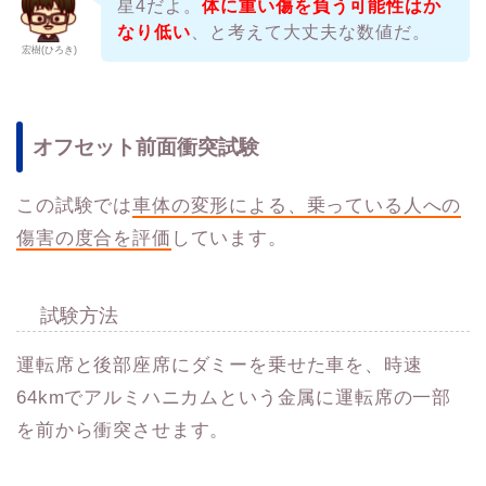
星4だよ。
体に重い傷を負う可能性はか
なり低い
、と考えて大丈夫な数値だ。
宏樹(ひろき)
オフセット前面衝突試験
この試験では
車体の変形による、乗っている人への
傷害の度合を評価
しています。
試験方法
運転席と後部座席にダミーを乗せた車を、時速
64kmでアルミハニカムという金属に運転席の一部
を前から衝突させます。