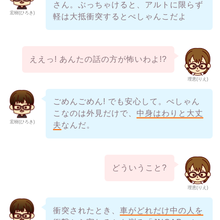
さん。ぶっちゃけると、アルトに限らず
宏樹(ひろき)
軽は大抵衝突するとぺしゃんこだよ
ええっ! あんたの話の方が怖いわよ!?
理恵(りえ)
ごめんごめん! でも安心して。ぺしゃん
こなのは外見だけで、
中身はわりと大丈
宏樹(ひろき)
夫
なんだ。
どういうこと?
理恵(りえ)
衝突されたとき、
車がどれだけ中の人を