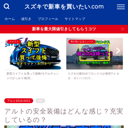
スズキで新車を買いたい.com
ホーム
値引き
プロフィール
サイトマップ
新車を最大限値引きしてもらうコツ
スイフト
車の気になるニュース
新型スイフトを買って後悔!モデルチェン
スズキの新SUVフロンクスが発売?!トヨ
ジでがっかり!欧州...
タ・ダイハツのラ...
アルト2014-2021
PR
アルトの安全装備はどんな感じ？充実
しているの？