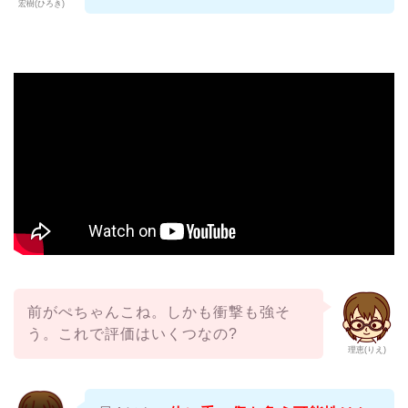
宏樹(ひろき)
前がぺちゃんこね。しかも衝撃も強そ
う。これで評価はいくつなの?
理恵(りえ)