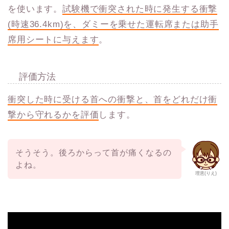
を使います。
試験機で衝突された時に発生する衝撃
(時速36.4km)を、ダミーを乗せた運転席または助手
席用シートに与えます
。
評価方法
衝突した時に受ける首への衝撃と、首をどれだけ衝
撃から守れるかを評価
します。
そうそう。後ろからって首が痛くなるの
よね。
理恵(りえ)