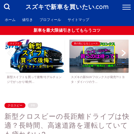
スズキで新車を買いたい.com
ホーム
値引き
プロフィール
サイトマップ
新車を最大限値引きしてもらうコツ
スイフト
車の気になるニュース
新型スイフトを買って後悔!モデルチェン
スズキの新SUVフロンクスが発売?!トヨ
ジでがっかり!欧州...
タ・ダイハツのラ...
クロスビー
PR
新型クロスビーの長距離ドライブは快
適？長時間、高速道路を運転していて