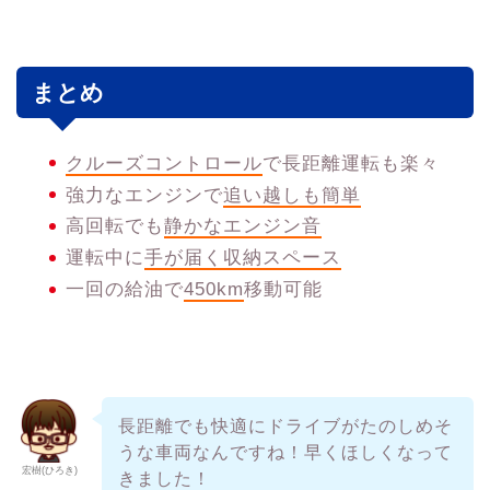
まとめ
クルーズコントロール
で長距離運転も楽々
強力なエンジンで
追い越しも簡単
高回転でも
静かなエンジン音
運転中に
手が届く収納スペース
一回の給油で
450km
移動可能
長距離でも快適にドライブがたのしめそ
うな車両なんですね！早くほしくなって
宏樹(ひろき)
きました！