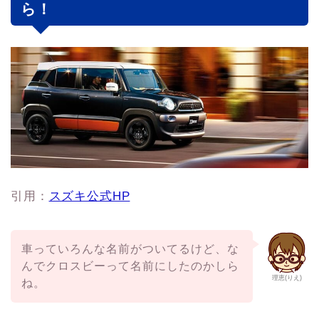
ら！
引用：
スズキ公式HP
車っていろんな名前がついてるけど、な
んでクロスビーって名前にしたのかしら
理恵(りえ)
ね。