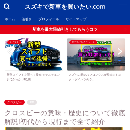
スズキで新車を買いたい.com
ホーム
値引き
プロフィール
サイトマップ
新車を最大限値引きしてもらうコツ
スイフト
車の気になるニュース
新型スイフトを買って後悔!モデルチェン
スズキの新SUVフロンクスが発売?!トヨ
ジでがっかり!欧州...
タ・ダイハツのラ...
クロスビー
PR
クロスビーの意味・歴史について徹底
解説!初代から現行まで全て紹介