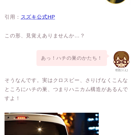
引用：
スズキ公式HP
この形、見覚えありませんか…？
あっ！ハチの巣のかたち！
理恵(りえ)
そうなんです。実はクロスビー、さりげなくこんな
ところにハチの巣、つまりハニカム構造があるんで
すよ！