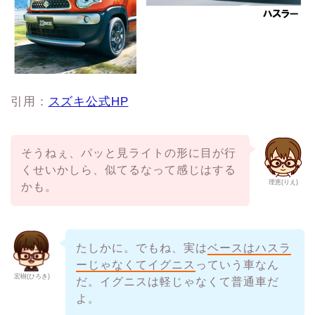
引用：
スズキ公式HP
そうねぇ、パッと見ライトの形に目が行
くせいかしら、似てるなって感じはする
理恵(りえ)
かも。
たしかに。でもね、実は
ベースはハスラ
ーじゃなくてイグニス
っていう車なん
宏樹(ひろき)
だ。イグニスは軽じゃなくて普通車だ
よ。