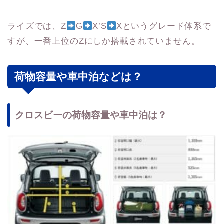
ライズでは、Z
G
X’S
Xというグレード体系で
すが、一番上位のZにしか搭載されていません。
荷物容量や車中泊などは？
クロスビーの荷物容量や車中泊は？