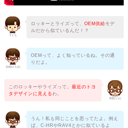
ロッキーとライズって、
OEM供給
モデ
ルだから似ているんだ！？
子ども
OEMって、よく知っているね。その通
りだよ。
宏樹(ひろき)
このロッキーやライズって
、最近のトヨ
タデザインに見える
わ。
理恵(りえ)
うん！私も同じことを思ってたよ。例え
ば、C-HRやRAV4とかに似ているよ