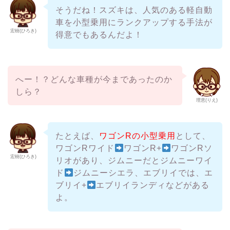
そうだね！スズキは、人気のある軽自動
車を小型乗用にランクアップする手法が
宏樹(ひろき)
得意でもあるんだよ！
へー！？どんな車種が今まであったのか
しら？
理恵(りえ)
たとえば、
ワゴンRの小型乗用
として、
ワゴンRワイド
ワゴンR+
ワゴンRソ
宏樹(ひろき)
リオがあり、ジムニーだとジムニーワイ
ド
ジムニーシエラ、エブリイでは、エ
ブリイ+
エブリイランディなどがある
よ。