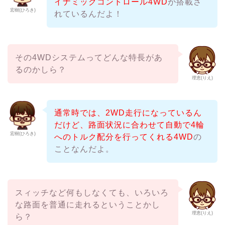
イナミックコントロール4WD
が搭載さ
宏樹(ひろき)
れているんだよ！
その4WDシステムってどんな特長があ
るのかしら？
理恵(りえ)
通常時では、2WD走行になっているん
だけど、路面状況に合わせて自動で4輪
宏樹(ひろき)
へのトルク配分を行ってくれる4WD
の
ことなんだよ。
スィッチなど何もしなくても、いろいろ
な路面を普通に走れるということかし
理恵(りえ)
ら？