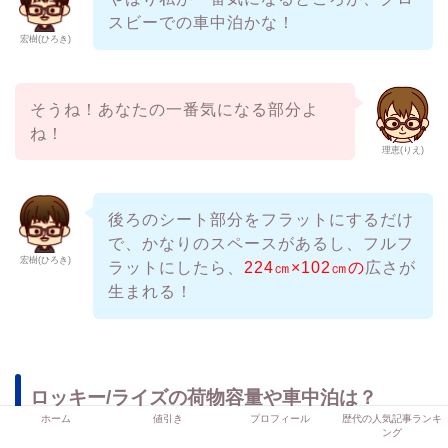
スビーでの車中泊かな！
宏樹(ひろき)
そうね！あなたの一番気になる部分よ
ね！
理恵(りえ)
後ろのシート部分をフラットにするだけ
で、かなりのスペースがあるし、フルフ
宏樹(ひろき)
ラットにしたら、
224㎝×102㎝の
広さが
生まれる！
ロッキー/ライズの荷物容量や車中泊は？
ホーム
値引き
プロフィール
歴代の人気記事ランキ
ング