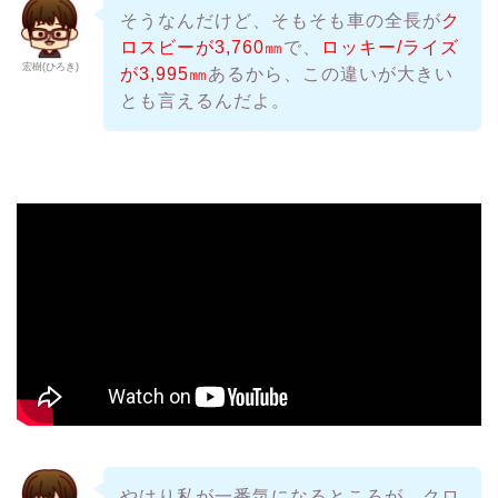
そうなんだけど、そもそも車の全長が
ク
ロスビーが3,760㎜
で、
ロッキー/ライズ
宏樹(ひろき)
が3,995㎜
あるから、この違いが大きい
とも言えるんだよ。
やはり私が一番気になるところが、クロ