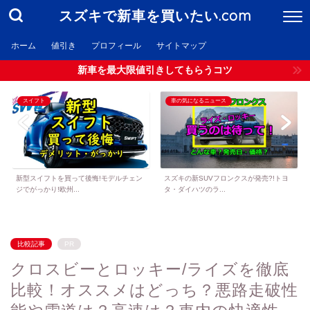
スズキで新車を買いたい.com
ホーム
値引き
プロフィール
サイトマップ
新車を最大限値引きしてもらうコツ
スイフト
車の気になるニュース
新型スイフトを買って後悔!モデルチェン
スズキの新SUVフロンクスが発売?!トヨ
ジでがっかり!欧州...
タ・ダイハツのラ...
比較記事
PR
クロスビーとロッキー/ライズを徹底
比較！オススメはどっち？悪路走破性