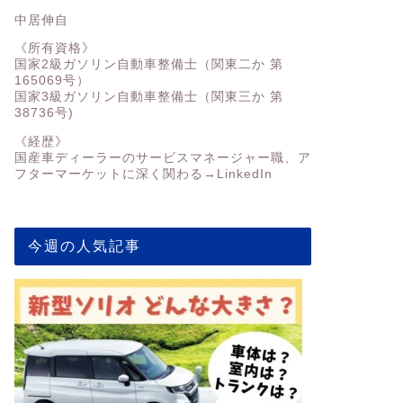
中居伸自
《所有資格》
国家2級ガソリン自動車整備士（関東二か 第
165069号）
国家3級ガソリン自動車整備士（関東三か 第
38736号)
《経歴》
国産車ディーラーのサービスマネージャー職、ア
フターマーケットに深く関わる→
LinkedIn
今週の人気記事