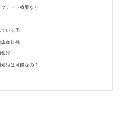
ップデート概要など
れている国
内生産目標
期状況
期短縮は可能なの？