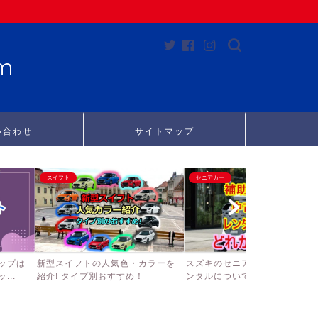
m
い合わせ
サイトマップ
スイフト
セニアカー
ップは
新型スイフトの人気色・カラーを
スズキのセニアカーの補助金、
..
紹介! タイプ別おすすめ！
ンタルについて徹底調査して...