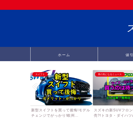
ホーム
値
スイフト
車の気になるニュース
新型スイフトを買って後悔!モデル
スズキの新SUVフロ
チェンジでがっかり!欧州...
売?!トヨタ・ダイハツの