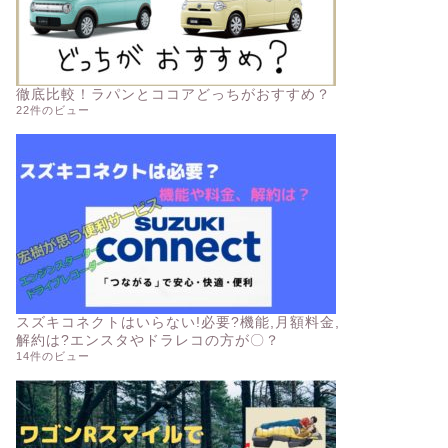
徹底比較！ラパンとココアどっちがおすすめ？
22件のビュー
スズキコネクトはいらない!必要?機能,月額料金,
解約は?エンスタやドラレコの方が〇？
14件のビュー