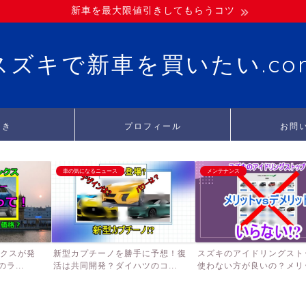
新車を最大限値引きしてもらうコツ
スズキで新車を買いたい.co
引き
プロフィール
お問
車の気になるニュース
メンテナンス
ンクスが発
新型カプチーノを勝手に予想！復
スズキのアイドリングスト
ラ...
活は共同開発？ダイハツのコ...
使わない方が良いの？メリッ.