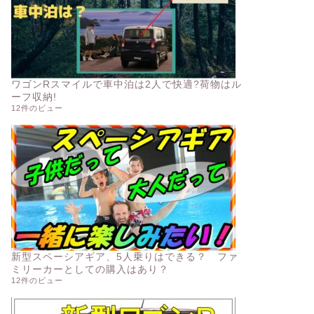
ワゴンRスマイルで車中泊は2人で快適?荷物はル
ーフ収納!
12件のビュー
新型スペーシアギア、5人乗りはできる？ ファ
ミリーカーとしての購入はあり？
12件のビュー