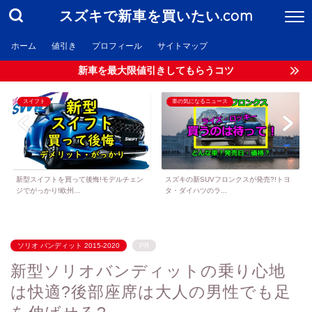
スズキで新車を買いたい.com
ホーム
値引き
プロフィール
サイトマップ
新車を最大限値引きしてもらうコツ
スイフト
車の気になるニュース
新型スイフトを買って後悔!モデルチェン
スズキの新SUVフロンクスが発売?!トヨ
ジでがっかり!欧州...
タ・ダイハツのラ...
ソリオ バンディット 2015-2020
PR
新型ソリオバンディットの乗り心地
は快適?後部座席は大人の男性でも足