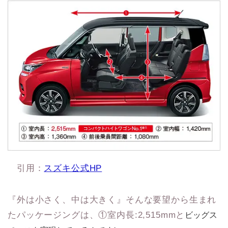
引用：
スズキ公式HP
『外は小さく、中は大きく』そんな要望から生まれ
たパッケージングは、①室内長:2,515mmと
ビッグス