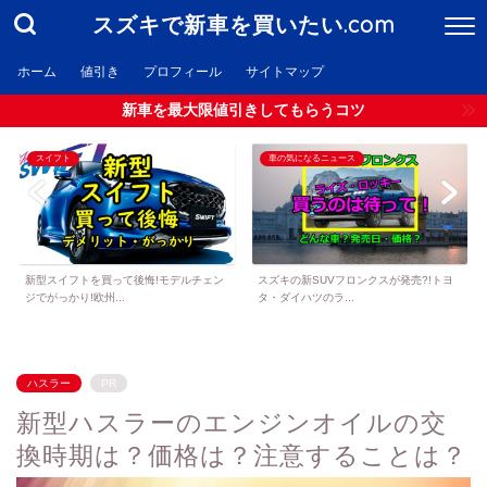
スズキで新車を買いたい.com
ホーム
値引き
プロフィール
サイトマップ
新車を最大限値引きしてもらうコツ
スイフト
車の気になるニュース
新型スイフトを買って後悔!モデルチェン
スズキの新SUVフロンクスが発売?!トヨ
ジでがっかり!欧州...
タ・ダイハツのラ...
ハスラー
PR
新型ハスラーのエンジンオイルの交
換時期は？価格は？注意することは？