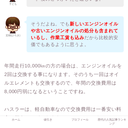
子ども
そうだよね。でも
新しいエンジンオイル
や古いエンジンオイルの処分も含まれて
宏樹(ひろき)
いるし、作業工賃も込み
だから比較的安
価でもあるように思うよ。
年間走行10,000㎞の方の場合は、エンジンオイルを
2回は交換する事になります。そのうち一回はオイ
ルエレメントも交換するので、年間の交換費用は
8,000円弱になるということですね。
ハスラーは、軽自動車なので交換費用は一番安い料
金で行うことができます。ジェームスでもエンジン
ホーム
値引き
プロフィール
歴代の人気記事ランキ
ング
オイルの種類があり、高いもので5,387円となって