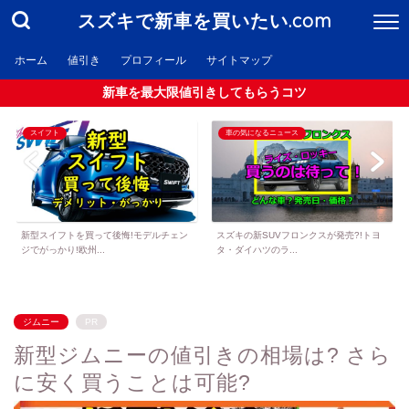
スズキで新車を買いたい.com
ホーム
値引き
プロフィール
サイトマップ
新車を最大限値引きしてもらうコツ
スイフト
車の気になるニュース
新型スイフトを買って後悔!モデルチェン
スズキの新SUVフロンクスが発売?!トヨ
ジでがっかり!欧州...
タ・ダイハツのラ...
ジムニー
PR
新型ジムニーの値引きの相場は? さら
に安く買うことは可能?