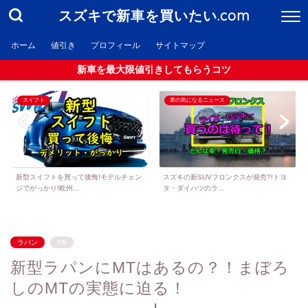
スズキで新車を買いたい.com
ホーム
値引き
プロフィール
サイトマップ
新車を最大限値引きしてもらうコツ
スイフト
車の気になるニュース
新型スイフトを買って後悔!モデルチェン
スズキの新SUVフロンクスが発売?!トヨ
ジでがっかり!欧州...
タ・ダイハツのラ...
ラパン
PR
新型ラパンにMTはあるの？！まぼろ
しのMTの実態に迫る！