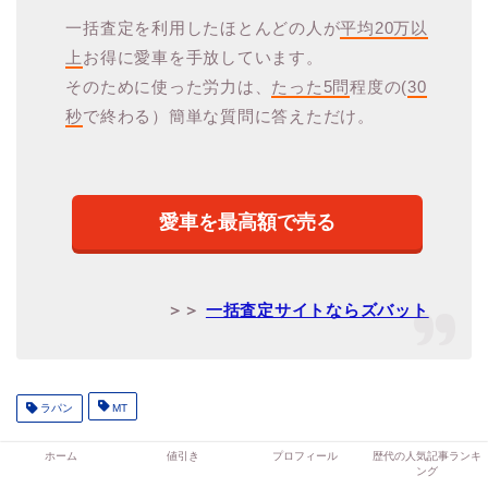
一括査定を利用したほとんどの人が
平均20万以
上
お得に愛車を手放しています。
そのために使った労力は、
たった5問
程度の(
30
秒
で終わる）簡単な質問に答えただけ。
愛車を最高額で売る
＞＞
一括査定サイトならズバット
ラパン
MT
ホーム
値引き
プロフィール
歴代の人気記事ランキ
ング