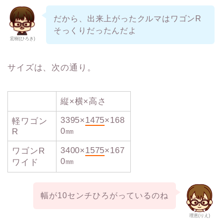
だから、
出来上がったクルマはワゴンR
そっくりだったんだよ
宏樹(ひろき)
サイズは、次の通り。
縦×横×高さ
3395×
1475
×168
軽ワゴン
0㎜
R
3400×
1575
×167
ワゴンR
0㎜
ワイド
幅が10センチひろがっているのね
理恵(りえ)