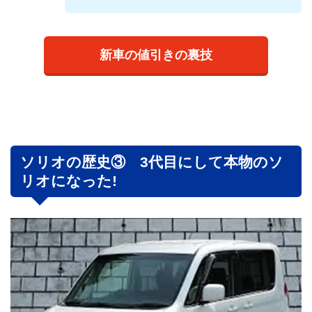
新車の値引きの裏技
ソリオの歴史③ 3代目にして本物のソ
リオになった!