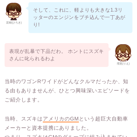
そして、
これに、軽よりも大きな1.3リ
ッターのエンジンをブチ込んで一丁あが
宏樹(ひろき)
り!
表現が乱暴で下品だわ。 ホントに
スズキ
さんに叱られるわよ
理恵(りえ)
当時のワゴンRワイドがどんなクルマだったか、知
る由もありませんが、ひとつ興味深いエピソードを
ご紹介します。
当時、スズキは
アメリカのGM
という超巨大自動車
メーカーと資本提携にありました。