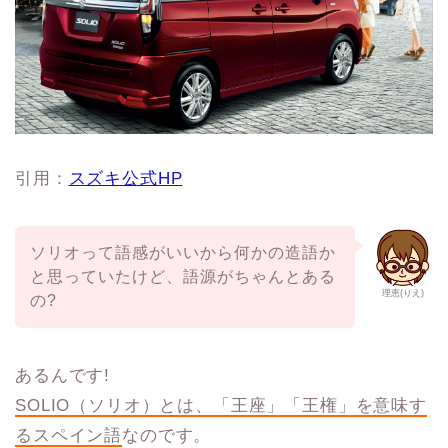
引用：
スズキ公式HP
ソリオって語感がいいから何かの造語か
と思っていたけど、語源がちゃんとある
理恵(りえ)
の?
あるんです!
SOLIO（ソリオ）とは、「王座」「王権」を意味す
るスペイン語
なのです。