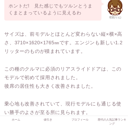
ホントだ! 見た感じでもツルンとうま
くまとまっているように見えるわ
理恵(りえ)
サイズは、前モデルとほとんど変わらない縦×横×高
さ、3710×1620×1765㎜です。エンジンも新しい1.2
リッターのものが積まれています。
この種のクルマに必須のリアスライドドアは、この
モデルで初めて採用されました。
後席の居住性も大きく改善されました。
乗心地も改善されていて、現行モデルにも通じる使
い勝手のよさが至る所に見られます。
ホーム
値引き
プロフィール
歴代の人気記事ランキ
スズキの良心が注がれたモデルで、それは販売にも
ング