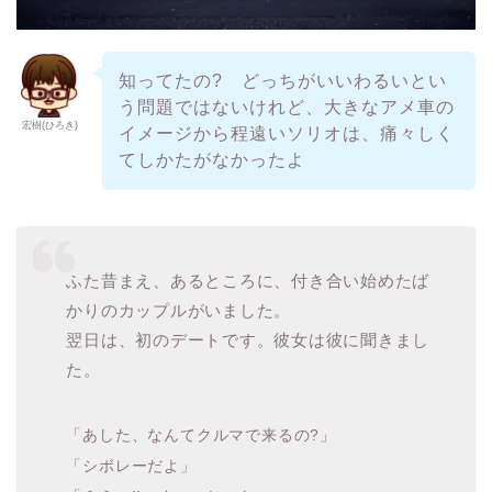
知ってたの? どっちがいいわるいとい
う問題ではないけれど、大きなアメ車の
宏樹(ひろき)
イメージから程遠いソリオは、痛々しく
てしかたがなかったよ
ふた昔まえ、あるところに、付き合い始めたば
かりのカップルがいました。
翌日は、初のデートです。彼女は彼に聞きまし
た。
「あした、なんてクルマで来るの?」
「シボレーだよ」