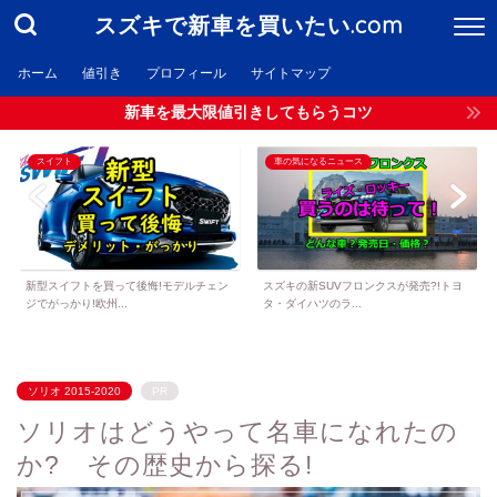
スズキで新車を買いたい.com
ホーム
値引き
プロフィール
サイトマップ
新車を最大限値引きしてもらうコツ
スイフト
車の気になるニュース
新型スイフトを買って後悔!モデルチェン
スズキの新SUVフロンクスが発売?!トヨ
ジでがっかり!欧州...
タ・ダイハツのラ...
ソリオ 2015-2020
PR
ソリオはどうやって名車になれたの
か? その歴史から探る!