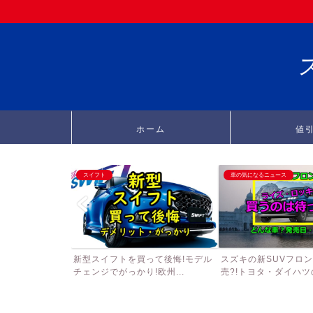
ホーム
値
スイフト
車の気になるニュース
新型スイフトを買って後悔!モデル
スズキの新SUVフロ
チェンジでがっかり!欧州...
売?!トヨタ・ダイハツの