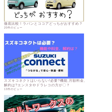
徹底比較！ラパンとココアどっちがおすすめ？
20件のビュー
スズキコネクトはいらない!必要?機能,月額料金,
解約は?エンスタやドラレコの方が〇？
13件のビュー