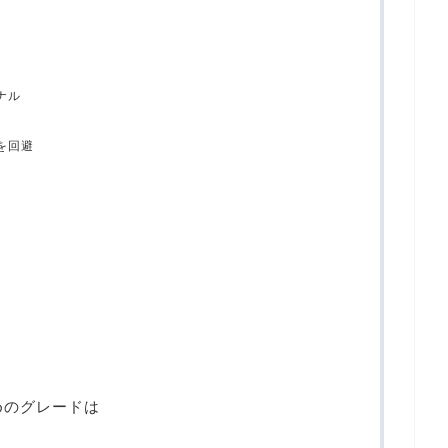
ナル
を回避
めのグレードは