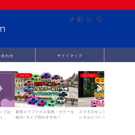
m
い合わせ
サイトマップ
スイフト
セニアカー
ップは
新型スイフトの人気色・カラーを
スズキのセニアカーの補助金、
..
紹介! タイプ別おすすめ！
ンタルについて徹底調査して...