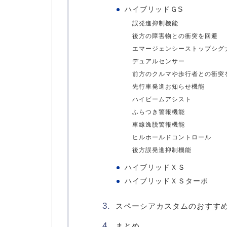
ハイブリッドＧS
誤発進抑制機能
後方の障害物との衝突を回避
エマージェンシーストップシグ
デュアルセンサー
前方のクルマや歩行者との衝突
先行車発進お知らせ機能
ハイビームアシスト
ふらつき警報機能
車線逸脱警報機能
ヒルホールドコントロール
後方誤発進抑制機能
ハイブリッドＸＳ
ハイブリッドＸＳターボ
スペーシアカスタムのおすす
まとめ