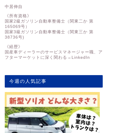
中居伸自
《所有資格》
国家2級ガソリン自動車整備士（関東二か 第
165069号）
国家3級ガソリン自動車整備士（関東三か 第
38736号)
《経歴》
国産車ディーラーのサービスマネージャー職、ア
フターマーケットに深く関わる→
LinkedIn
今週の人気記事