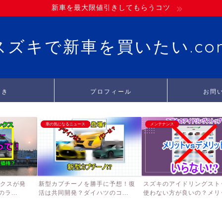
新車を最大限値引きしてもらうコツ
スズキで新車を買いたい.co
引き
プロフィール
お問
車の気になるニュース
メンテナンス
ンクスが発
新型カプチーノを勝手に予想！復
スズキのアイドリングスト
ラ...
活は共同開発？ダイハツのコ...
使わない方が良いの？メリッ.