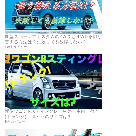
新型スペーシアカスタムの2ＷＤと４WDを切り
替える方法は？失敗しても故障しない？
10件のビュー
新型ワゴンRスティングレー車外・車内・荷室
(トランク)・タイヤのサイズは?
9件のビュー