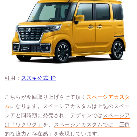
引用：
スズキ公式HP
こちらが今回取り上げさせて頂く
スペーシアカスタ
ム
になります。スペーシアカスタムは上記のスペー
シアと同時期に発売され、デザインでは
スペーシア
は「ワクワク」
を、
スペーシアカスタムでは「圧倒
的な迫力と存在感」
を表現しています。