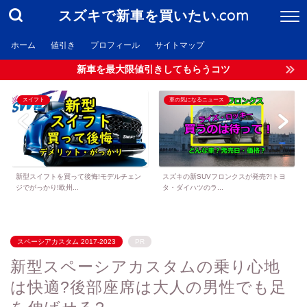
スズキで新車を買いたい.com
ホーム
値引き
プロフィール
サイトマップ
新車を最大限値引きしてもらうコツ
スイフト
車の気になるニュース
新型スイフトを買って後悔!モデルチェン
スズキの新SUVフロンクスが発売?!トヨ
ジでがっかり!欧州...
タ・ダイハツのラ...
スペーシアカスタム 2017-2023
PR
新型スペーシアカスタムの乗り心地
は快適?後部座席は大人の男性でも足