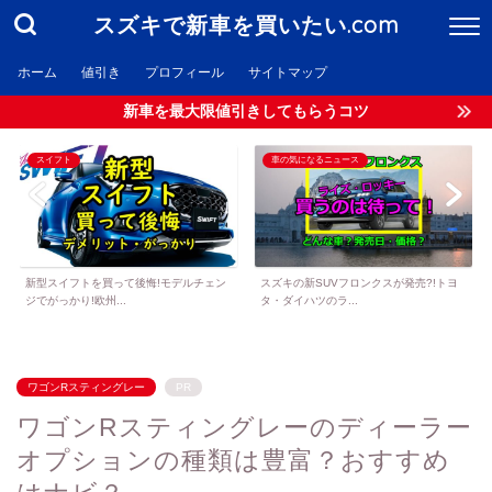
スズキで新車を買いたい.com
ホーム
値引き
プロフィール
サイトマップ
新車を最大限値引きしてもらうコツ
スイフト
車の気になるニュース
新型スイフトを買って後悔!モデルチェン
スズキの新SUVフロンクスが発売?!トヨ
ジでがっかり!欧州...
タ・ダイハツのラ...
ワゴンRスティングレー
PR
ワゴンRスティングレーのディーラー
オプションの種類は豊富？おすすめ