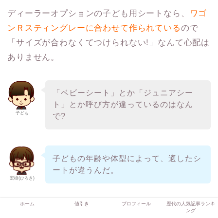
ディーラーオプションの子ども用シートなら、
ワゴ
ンＲスティングレーに合わせて作られている
ので
「サイズが合わなくてつけられない!」なんて心配は
ありません。
「ベビーシート」とか「ジュニアシー
ト」とか呼び方が違っているのはなん
子ども
で?
子どもの年齢や体型によって、適したシ
ートが違うんだ。
宏樹(ひろき)
ホーム
値引き
プロフィール
歴代の人気記事ランキ
カタログには下のように
使用する年齢・体型の目安
ング