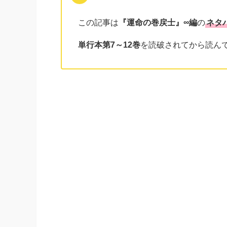
この記事は
『運命の巻戻士』∞編
の
ネタ
単行本第7～12巻
を読破されてから読んで