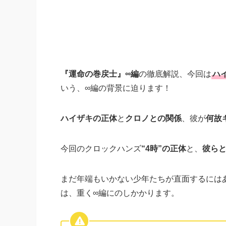
『運命の巻戻士』∞編
の徹底解説、今回は
ハ
いう、∞編の背景に迫ります！
ハイザキの正体
と
クロノとの関係
、彼が
何故
今回のクロックハンズ
“4時”の正体
と、
彼ら
まだ年端もいかない少年たちが直面するには
は、重く∞編にのしかかります。