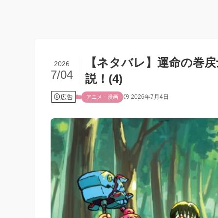
【ネタバレ】運命の巻戻
2026
7/04
説！(4)
広告
2026年7月4日
アニメ・漫画